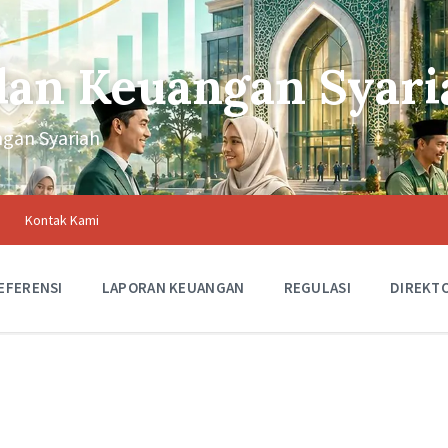
an Keuangan Syari
gan Syariah
Kontak Kami
REFERENSI
LAPORAN KEUANGAN
REGULASI
DIREKT