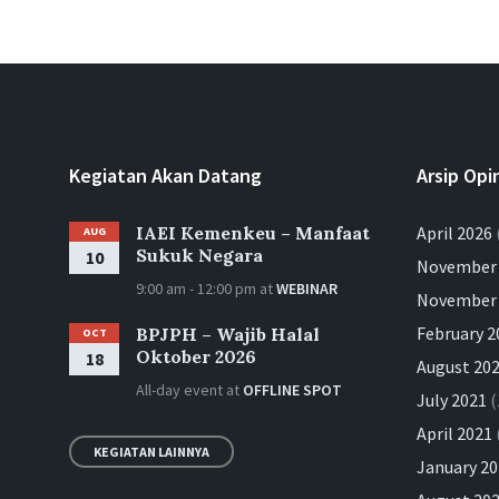
Kegiatan Akan Datang
Arsip Opi
IAEI Kemenkeu – Manfaat
April 2026
AUG
Sukuk Negara
10
November
9:00 am - 12:00 pm
at
WEBINAR
November
February 2
BPJPH – Wajib Halal
OCT
Oktober 2026
18
August 20
All-day event
at
OFFLINE SPOT
July 2021
(
April 2021
KEGIATAN LAINNYA
January 2